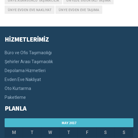
ÜNYE ASANSÖRLÜ TAŞIMACILIK
ÜNYEDE SIGORTALI TAŞIMA
ÜNYE EVDEN EVE NAKLIYAT
ÜNYE EVDEN EVE TAŞIMA
HİZMETLERİMİZ
Büro ve Ofis Taşımacılığı
Şehirler Arası Taşımacılık
Depolama Hizmetleri
Evden Eve Nakliyat
Oto Kurtarma
Paketleme
PLANLA
MAY 2017
M
T
W
T
F
S
S