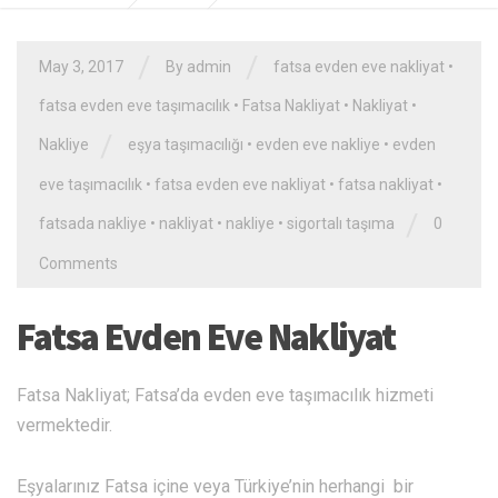
/
/
May 3, 2017
By admin
fatsa evden eve nakliyat
•
fatsa evden eve taşımacılık
•
Fatsa Nakliyat
•
Nakliyat
•
/
Nakliye
eşya taşımacılığı
•
evden eve nakliye
•
evden
eve taşımacılık
•
fatsa evden eve nakliyat
•
fatsa nakliyat
•
/
fatsada nakliye
•
nakliyat
•
nakliye
•
sigortalı taşıma
0
Comments
Fatsa Evden Eve Nakliyat
Fatsa Nakliyat; Fatsa’da evden eve taşımacılık hizmeti
vermektedir.
Eşyalarınız Fatsa içine veya Türkiye’nin herhangi bir