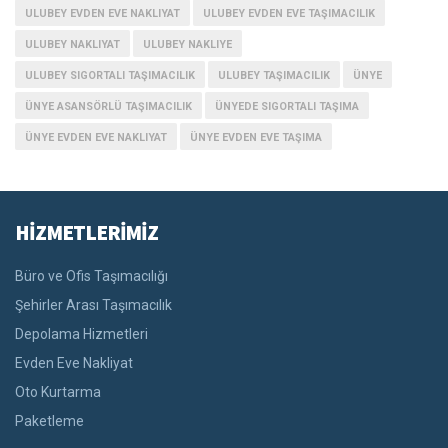
ULUBEY EVDEN EVE NAKLIYAT
ULUBEY EVDEN EVE TAŞIMACILIK
ULUBEY NAKLIYAT
ULUBEY NAKLIYE
ULUBEY SIGORTALI TAŞIMACILIK
ULUBEY TAŞIMACILIK
ÜNYE
ÜNYE ASANSÖRLÜ TAŞIMACILIK
ÜNYEDE SIGORTALI TAŞIMA
ÜNYE EVDEN EVE NAKLIYAT
ÜNYE EVDEN EVE TAŞIMA
HİZMETLERİMİZ
Büro ve Ofis Taşımacılığı
Şehirler Arası Taşımacılık
Depolama Hizmetleri
Evden Eve Nakliyat
Oto Kurtarma
Paketleme