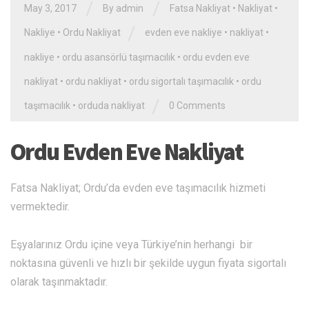
/
/
May 3, 2017
By admin
Fatsa Nakliyat
•
Nakliyat
•
/
Nakliye
•
Ordu Nakliyat
evden eve nakliye
•
nakliyat
•
nakliye
•
ordu asansörlü taşımacılık
•
ordu evden eve
nakliyat
•
ordu nakliyat
•
ordu sigortalı taşımacılık
•
ordu
/
taşımacılık
•
orduda nakliyat
0 Comments
Ordu Evden Eve Nakliyat
Fatsa Nakliyat; Ordu’da evden eve taşımacılık hizmeti
vermektedir.
Eşyalarınız Ordu içine veya Türkiye’nin herhangi bir
noktasına güvenli ve hızlı bir şekilde uygun fiyata sigortalı
olarak taşınmaktadır.