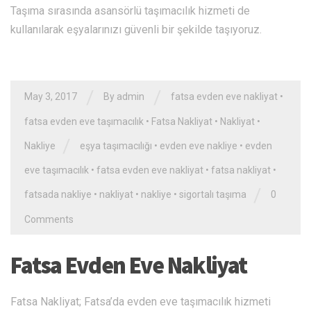
Taşıma sırasında asansörlü taşımacılık hizmeti de
kullanılarak eşyalarınızı güvenli bir şekilde taşıyoruz.
/
/
May 3, 2017
By admin
fatsa evden eve nakliyat
•
fatsa evden eve taşımacılık
•
Fatsa Nakliyat
•
Nakliyat
•
/
Nakliye
eşya taşımacılığı
•
evden eve nakliye
•
evden
eve taşımacılık
•
fatsa evden eve nakliyat
•
fatsa nakliyat
•
/
fatsada nakliye
•
nakliyat
•
nakliye
•
sigortalı taşıma
0
Comments
Fatsa Evden Eve Nakliyat
Fatsa Nakliyat; Fatsa’da evden eve taşımacılık hizmeti