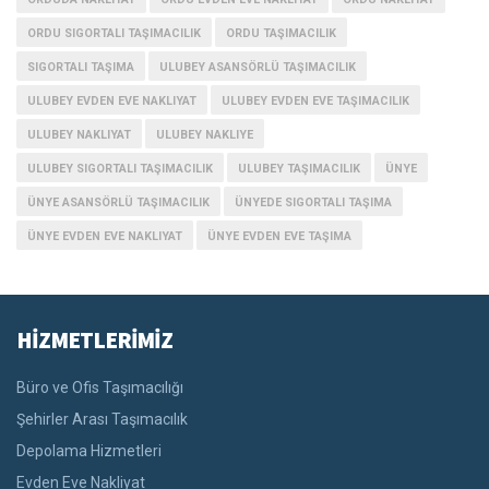
ORDU SIGORTALI TAŞIMACILIK
ORDU TAŞIMACILIK
SIGORTALI TAŞIMA
ULUBEY ASANSÖRLÜ TAŞIMACILIK
ULUBEY EVDEN EVE NAKLIYAT
ULUBEY EVDEN EVE TAŞIMACILIK
ULUBEY NAKLIYAT
ULUBEY NAKLIYE
ULUBEY SIGORTALI TAŞIMACILIK
ULUBEY TAŞIMACILIK
ÜNYE
ÜNYE ASANSÖRLÜ TAŞIMACILIK
ÜNYEDE SIGORTALI TAŞIMA
ÜNYE EVDEN EVE NAKLIYAT
ÜNYE EVDEN EVE TAŞIMA
HİZMETLERİMİZ
Büro ve Ofis Taşımacılığı
Şehirler Arası Taşımacılık
Depolama Hizmetleri
Evden Eve Nakliyat