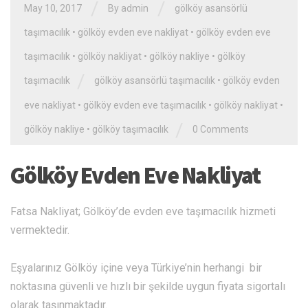
/
/
May 10, 2017
By admin
gölköy asansörlü
taşımacılık
•
gölköy evden eve nakliyat
•
gölköy evden eve
taşımacılık
•
gölköy nakliyat
•
gölköy nakliye
•
gölköy
/
taşımacılık
gölköy asansörlü taşımacılık
•
gölköy evden
eve nakliyat
•
gölköy evden eve taşımacılık
•
gölköy nakliyat
•
/
gölköy nakliye
•
gölköy taşımacılık
0 Comments
Gölköy Evden Eve Nakliyat
Fatsa Nakliyat; Gölköy’de evden eve taşımacılık hizmeti
vermektedir.
Eşyalarınız Gölköy içine veya Türkiye’nin herhangi bir
noktasına güvenli ve hızlı bir şekilde uygun fiyata sigortalı
olarak taşınmaktadır.