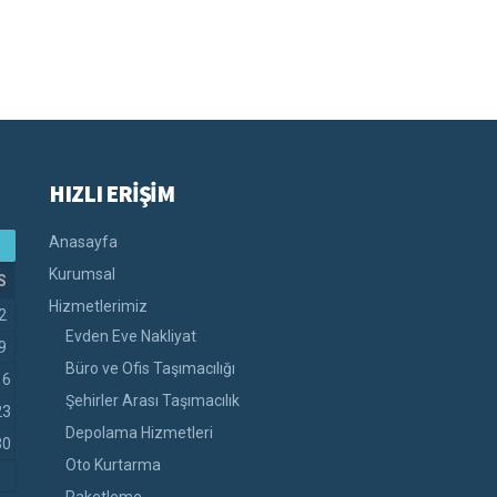
HIZLI ERİŞİM
Anasayfa
Kurumsal
S
Hizmetlerimiz
2
Evden Eve Nakliyat
9
Büro ve Ofis Taşımacılığı
16
Şehirler Arası Taşımacılık
23
Depolama Hizmetleri
30
Oto Kurtarma