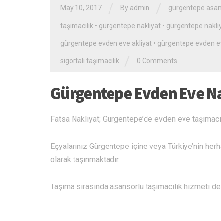
/
/
May 10, 2017
By admin
gürgentepe asans
taşımacılık
•
gürgentepe nakliyat
•
gürgentepe nakli
gürgentepe evden eve akliyat
•
gürgentepe evden ev
/
sigortalı taşımacılık
0 Comments
Gürgentepe Evden Eve Na
Fatsa Nakliyat; Gürgentepe’de evden eve taşımacıl
Eşyalarınız Gürgentepe içine veya Türkiye’nin herha
olarak taşınmaktadır.
Taşıma sırasında asansörlü taşımacılık hizmeti de k