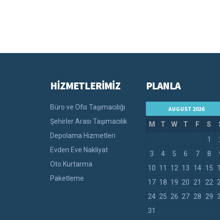
HİZMETLERİMİZ
PLANLA
Büro ve Ofis Taşımacılığı
AUGUST 2026
Şehirler Arası Taşımacılık
M
T
W
T
F
S
Depolama Hizmetleri
1
Evden Eve Nakliyat
3
4
5
6
7
8
Oto Kurtarma
10
11
12
13
14
15
Paketleme
17
18
19
20
21
22
24
25
26
27
28
29
31