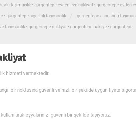
örlü taşımacılık
•
gürgentepe evden eve nakliyat
•
gürgentepe evden e
/
ye
•
gürgentepe sigortalı taşımacılık
gürgentepe asansörlü taşımacı
e taşımacılık
•
gürgentepe nakliyat
•
gürgentepe nakliye
•
gürgentepe
kliyat
ık hizmeti vermektedir.
ngi bir noktasına güvenli ve hızlı bir şekilde uygun fiyata sigorta
ullanılarak eşyalarınızı güvenli bir şekilde taşıyoruz.