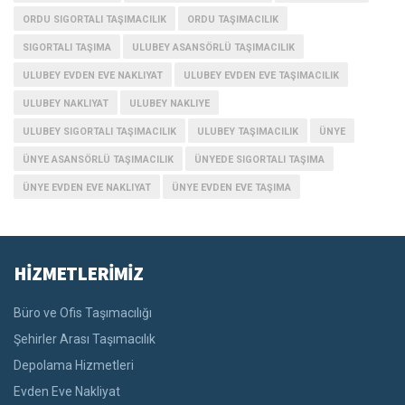
ORDU SIGORTALI TAŞIMACILIK
ORDU TAŞIMACILIK
SIGORTALI TAŞIMA
ULUBEY ASANSÖRLÜ TAŞIMACILIK
ULUBEY EVDEN EVE NAKLIYAT
ULUBEY EVDEN EVE TAŞIMACILIK
ULUBEY NAKLIYAT
ULUBEY NAKLIYE
ULUBEY SIGORTALI TAŞIMACILIK
ULUBEY TAŞIMACILIK
ÜNYE
ÜNYE ASANSÖRLÜ TAŞIMACILIK
ÜNYEDE SIGORTALI TAŞIMA
ÜNYE EVDEN EVE NAKLIYAT
ÜNYE EVDEN EVE TAŞIMA
HİZMETLERİMİZ
Büro ve Ofis Taşımacılığı
Şehirler Arası Taşımacılık
Depolama Hizmetleri
Evden Eve Nakliyat