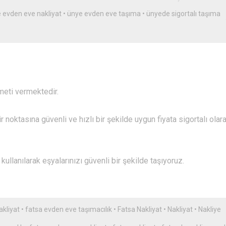
 evden eve nakliyat
•
ünye evden eve taşıma
•
ünyede sigortalı taşıma
meti vermektedir.
 noktasına güvenli ve hızlı bir şekilde uygun fiyata sigortalı olar
ullanılarak eşyalarınızı güvenli bir şekilde taşıyoruz.
akliyat
•
fatsa evden eve taşımacılık
•
Fatsa Nakliyat
•
Nakliyat
•
Nakliye