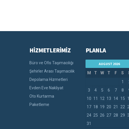
HİZMETLERİMİZ
PLANLA
Büro ve Ofis Taşımacılığı
AUGUST 2026
Şehirler Arası Taşımacılık
M
T
W
T
F
S
Depolama Hizmetleri
1
Evden Eve Nakliyat
3
4
5
6
7
8
Oto Kurtarma
10
11
12
13
14
15
Paketleme
17
18
19
20
21
22
24
25
26
27
28
29
31