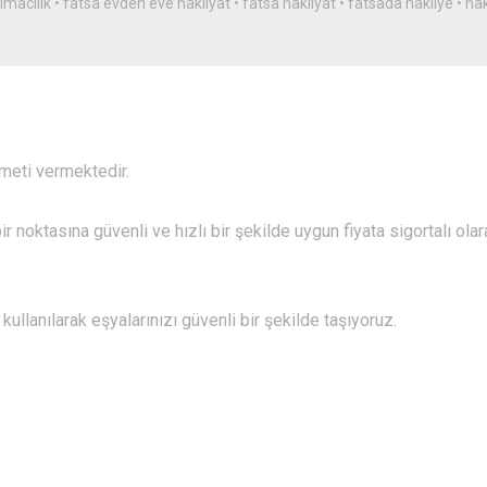
ımacılık
•
fatsa evden eve nakliyat
•
fatsa nakliyat
•
fatsada nakliye
•
nak
zmeti vermektedir.
r noktasına güvenli ve hızlı bir şekilde uygun fiyata sigortalı olar
ullanılarak eşyalarınızı güvenli bir şekilde taşıyoruz.