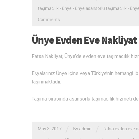
taşımacılık
•
ünye
•
ünye asansörlü taşımacılık
•
ünye
Comments
Ünye Evden Eve Nakliyat
Fatsa Nakliyat; Ünye’de evden eve taşımacılık hiz
Eşyalarınız Ünye içine veya Türkiye’nin herhangi bir
taşınmaktadır.
Taşıma sırasında asansörlü taşımacılık hizmeti de k
/
/
May 3, 2017
By admin
fatsa evden eve n