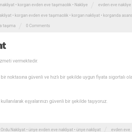
/
nakliyat
•
korgan evden eve taşımacılık
•
Nakliye
evden eve nakliye
kliyat
•
korgan evden eve taşımacılık
•
korgan nakliyat
•
korganda asans
/
a taşıma
0 Comments
at
izmeti vermektedir.
ir noktasına güvenli ve hızlı bir şekilde uygun fiyata sigortalı ol
ullanılarak eşyalarınızı güvenli bir şekilde taşıyoruz.
/
•
Ordu Nakliyat
•
ünye evden eve nakliyat
•
ünye nakliyat
evden eve