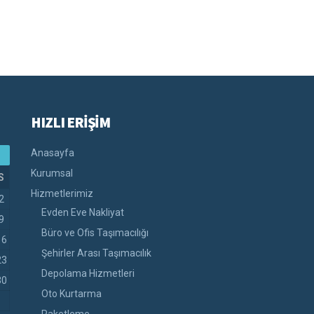
HIZLI ERİŞİM
Anasayfa
Kurumsal
S
Hizmetlerimiz
2
Evden Eve Nakliyat
9
Büro ve Ofis Taşımacılığı
16
Şehirler Arası Taşımacılık
23
Depolama Hizmetleri
30
Oto Kurtarma