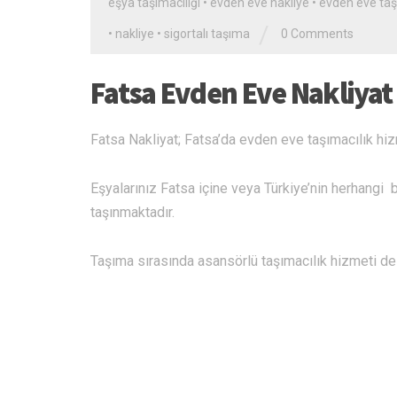
eşya taşımacılığı
•
evden eve nakliye
•
evden eve taş
/
•
nakliye
•
sigortalı taşıma
0 Comments
Fatsa Evden Eve Nakliyat
Fatsa Nakliyat; Fatsa’da evden eve taşımacılık hi
Eşyalarınız Fatsa içine veya Türkiye’nin herhangi bi
taşınmaktadır.
Taşıma sırasında asansörlü taşımacılık hizmeti de k