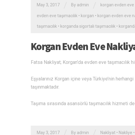
/
/
May 3, 2017
By admin
korgan evden eve 
evden eve taşımacılık
•
korgan
•
korgan evden eve na
taşımacılık
•
korganda sigortalı taşımacılık
•
korgand
Korgan Evden Eve Nakliy
Fatsa Nakliyat; Korgan’da evden eve taşımacılık h
Eşyalarınız Korgan içine veya Türkiye’nin herhangi b
taşınmaktadır.
Taşıma sırasında asansörlü taşımacılık hizmeti de k
/
/
May 3, 2017
By admin
Nakliyat
•
Nakliye