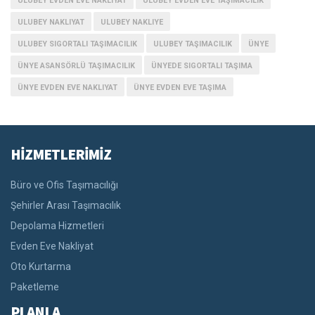
ULUBEY EVDEN EVE NAKLIYAT
ULUBEY EVDEN EVE TAŞIMACILIK
ULUBEY NAKLIYAT
ULUBEY NAKLIYE
ULUBEY SIGORTALI TAŞIMACILIK
ULUBEY TAŞIMACILIK
ÜNYE
ÜNYE ASANSÖRLÜ TAŞIMACILIK
ÜNYEDE SIGORTALI TAŞIMA
ÜNYE EVDEN EVE NAKLIYAT
ÜNYE EVDEN EVE TAŞIMA
HİZMETLERİMİZ
Büro ve Ofis Taşımacılığı
Şehirler Arası Taşımacılık
Depolama Hizmetleri
Evden Eve Nakliyat
Oto Kurtarma
Paketleme
PLANLA