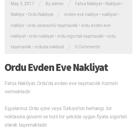
/
/
May 3, 2017
By admin
Fatsa Nakliyat
•
Nakliyat
•
/
Nakliye
•
Ordu Nakliyat
evden eve nakliye
•
nakliyat
•
nakliye
•
ordu asansörlü taşımacılık
•
ordu evden eve
nakliyat
•
ordu nakliyat
•
ordu sigortalı taşımacılık
•
ordu
/
taşımacılık
•
orduda nakliyat
0 Comments
Ordu Evden Eve Nakliyat
Fatsa Nakliyat; Ordu’da evden eve taşımacılık hizmeti
vermektedir.
Eşyalarınız Ordu içine veya Türkiye’nin herhangi bir
noktasına güvenli ve hızlı bir şekilde uygun fiyata sigortalı
olarak taşınmaktadır.