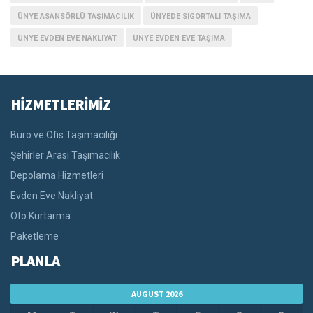
ÜNYE ASANSÖRLÜ TAŞIMACILIK
ÜNYEDE SIGORTALI TAŞIMA
ÜNYE EVDEN EVE NAKLIYAT
ÜNYE EVDEN EVE TAŞIMA
HİZMETLERİMİZ
Büro ve Ofis Taşımacılığı
Şehirler Arası Taşımacılık
Depolama Hizmetleri
Evden Eve Nakliyat
Oto Kurtarma
Paketleme
PLANLA
AUGUST 2026