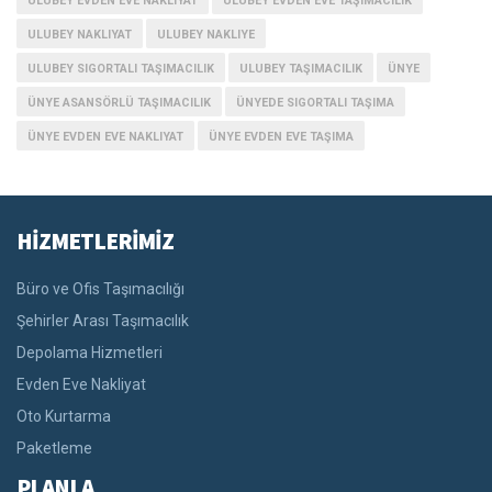
ULUBEY EVDEN EVE NAKLIYAT
ULUBEY EVDEN EVE TAŞIMACILIK
ULUBEY NAKLIYAT
ULUBEY NAKLIYE
ULUBEY SIGORTALI TAŞIMACILIK
ULUBEY TAŞIMACILIK
ÜNYE
ÜNYE ASANSÖRLÜ TAŞIMACILIK
ÜNYEDE SIGORTALI TAŞIMA
ÜNYE EVDEN EVE NAKLIYAT
ÜNYE EVDEN EVE TAŞIMA
HİZMETLERİMİZ
Büro ve Ofis Taşımacılığı
Şehirler Arası Taşımacılık
Depolama Hizmetleri
Evden Eve Nakliyat
Oto Kurtarma
Paketleme
PLANLA