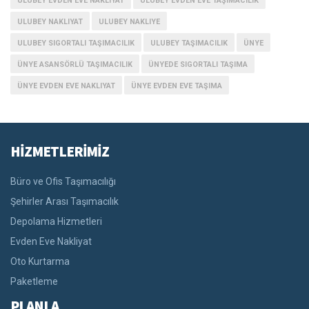
ULUBEY EVDEN EVE NAKLIYAT
ULUBEY EVDEN EVE TAŞIMACILIK
ULUBEY NAKLIYAT
ULUBEY NAKLIYE
ULUBEY SIGORTALI TAŞIMACILIK
ULUBEY TAŞIMACILIK
ÜNYE
ÜNYE ASANSÖRLÜ TAŞIMACILIK
ÜNYEDE SIGORTALI TAŞIMA
ÜNYE EVDEN EVE NAKLIYAT
ÜNYE EVDEN EVE TAŞIMA
HİZMETLERİMİZ
Büro ve Ofis Taşımacılığı
Şehirler Arası Taşımacılık
Depolama Hizmetleri
Evden Eve Nakliyat
Oto Kurtarma
Paketleme
PLANLA